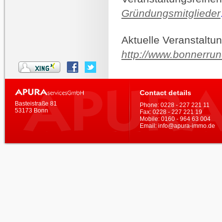
Gründungsmitglieder
Aktuelle Veranstaltu
http://www.bonnerrun
Contact details
Basteistraße 81
Phone:
0228 - 227 221 11
53173 Bonn
Fax:
0228 - 227 221 19
Mobile:
0160 - 964 63 004
Email:
info@apura-immo.de