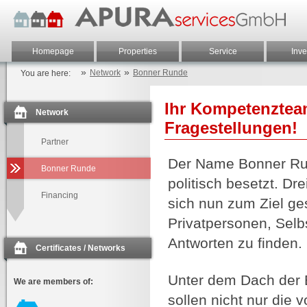
Homepage
Properties
Service
Inve
»
»
Network
Bonner Runde
You are here:
Ihr Kompetenzteam
Network
Fragestellungen!
Partner
Der Name Bonner Run
Bonner Runde
politisch besetzt. D
Financing
sich nun zum Ziel ges
Privatpersonen, Sel
Antworten zu finden.
Certificates / Networks
Unter dem Dach der 
We are members of:
sollen nicht nur di