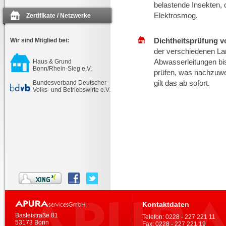
belastende Insekten,
Elektrosmog.
Zertifikate / Netzwerke
Dichtheitsprüfung
v
Wir sind Mitglied bei:
der verschiedenen L
Abwasserleitungen bis
Haus & Grund
Bonn/Rhein-Sieg e.V.
prüfen, was nachzuwe
gilt das ab sofort.
Bundesverband Deutscher
Volks- und Betriebswirte e.V.
Kontaktdaten
Basteistraße 81
Telefon:
0228 - 227 221 11
53173 Bonn
Fax:
0228 - 227 221 19