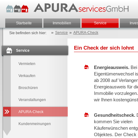
Startseite
Immobilien
Service
Inve
»
»
Service
APURA-Check
Sie befinden sich hier:
Ein Check der sich lohnt
Service
Vermieten
Energieausweis.
Bei
Eigentümerwechsel is
Verkaufen
ab 2008 auf Verlangen
Energieausweis für di
Broschüren
Immobilie vorzulegen.
wir Ihnen kostengünst
Veranstaltungen
APURA-Check
Gesundheitscheck.
D
kommen Sie vielen
Kundenmeinungen
Käuferwünschen entge
Objektes. Der Check e